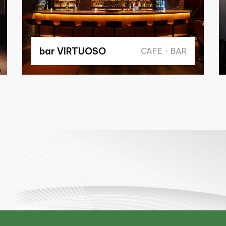
bar VIRTUOSO
CAFE・BAR