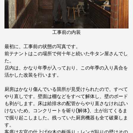
工事前の内装
最初に、工事前の状態の写真です。
前テナントはこの場所で何十年と続いた牛タン屋さんでし
た。
店内は、かなり年季が入っており、この年季の入り具合を
活かした改装を行います。
厨房はかなり傷んでいる箇所が見受けられたので、すべて
やり直しです。壁面は棚などをすべて解体し、壁のボード
も剥がします。床は給排水の配管からやり直さなければい
けないため、コンクリートを斫り(解体)、土が出てくるま
で掘り起こしました。残っていた厨房機器も全て破棄しま
す。
客席は左官の仕上げや木の板張り・レンガ貼りの壁はその