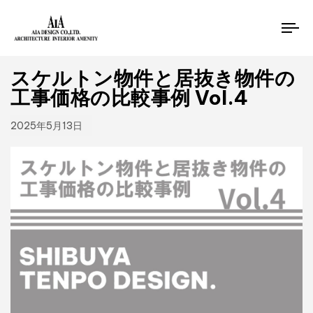
Published
PUBLISHED
on:
IN:
To
工事価格の比較事例
na
スケルトン物件と居抜き物件の
工事価格の比較事例 Vol.4
2025年5月13日